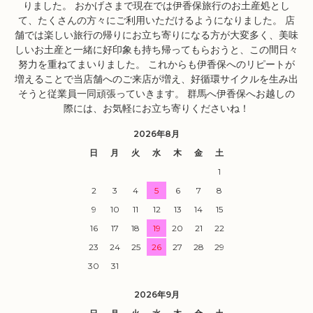
りました。 おかげさまで現在では伊香保旅行のお土産処とし
て、たくさんの方々にご利用いただけるようになりました。 店
舗では楽しい旅行の帰りにお立ち寄りになる方が大変多く、美味
しいお土産と一緒に好印象も持ち帰ってもらおうと、この間日々
努力を重ねてまいりました。 これからも伊香保へのリピートが
増えることで当店舗へのご来店が増え、好循環サイクルを生み出
そうと従業員一同頑張っていきます。 群馬へ伊香保へお越しの
際には、お気軽にお立ち寄りくださいね！
2026年8月
日
月
火
水
木
金
土
1
2
3
4
5
6
7
8
9
10
11
12
13
14
15
16
17
18
19
20
21
22
23
24
25
26
27
28
29
30
31
2026年9月