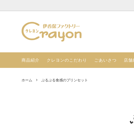
伊香保プリンのセット
店舗紹介（店舗情報 店舗限定品）
とろけ
ごあい
季節限定のギフトセット
ぷるぷ
商品紹介
クレヨンのこだわり
ごあいさつ
店舗
LINE公式アカウント友達登録
ホーム
ぷるぷる食感のプリンセット