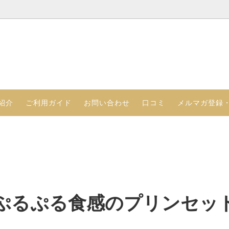
るプリンのセット
さつ（代表取締役 ）
アイスプリンのセット
クレヨンのこだわり
る食感のプリンセット
ジョッキプリン
紹介
ご利用ガイド
お問い合わせ
口コミ
メルマガ登録
ぷるぷる食感のプリンセッ