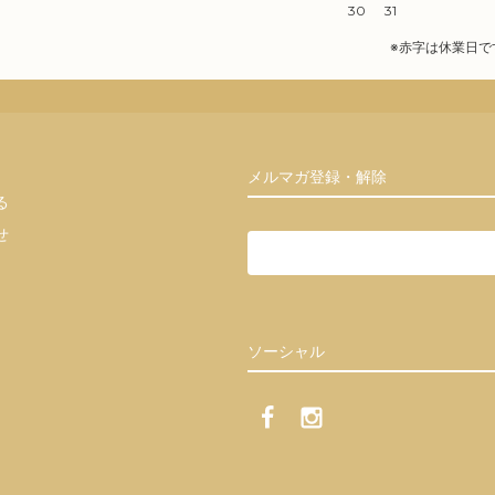
30
31
※赤字は休業日で
メルマガ登録・解除
る
せ
ソーシャル