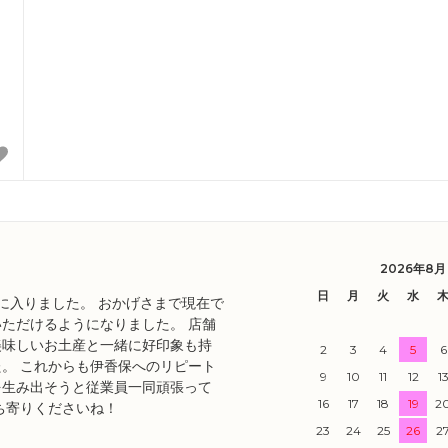
2026年8月
日
月
火
水
目に入りました。 おかげさまで現在で
ただけるようになりました。 店舗
美味しいお土産と一緒に好印象も持
2
3
4
5
6
。 これからも伊香保へのリピート
9
10
11
12
1
を生み出そうと従業員一同頑張って
16
17
18
19
2
ち寄りくださいね！
23
24
25
26
2