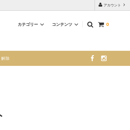
アカウント
カテゴリー
コンテンツ
0
ナチュラルシフォンケーキ （大）
商品紹介 販売スケジュール 栄養成
分・アレルギー表示
・解除
ト