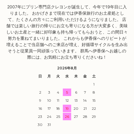
2007年にプリン専門店クレヨンが誕生して、今年で19年目に入
りました。 おかげさまで現在では伊香保旅行のお土産処とし
て、たくさんの方々にご利用いただけるようになりました。 店
舗では楽しい旅行の帰りにお立ち寄りになる方が大変多く、美味
しいお土産と一緒に好印象も持ち帰ってもらおうと、この間日々
努力を重ねてまいりました。 これからも伊香保へのリピートが
増えることで当店舗へのご来店が増え、好循環サイクルを生み出
そうと従業員一同頑張っていきます。 群馬へ伊香保へお越しの
際には、お気軽にお立ち寄りくださいね！
2026年8月
日
月
火
水
木
金
土
1
2
3
4
5
6
7
8
9
10
11
12
13
14
15
16
17
18
19
20
21
22
23
24
25
26
27
28
29
30
31