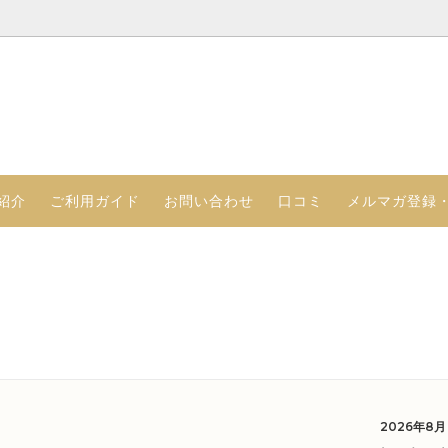
るプリンのセット
さつ（代表取締役 ）
アイスプリンのセット
クレヨンのこだわり
る食感のプリンセット
ジョッキプリン
紹介
ご利用ガイド
お問い合わせ
口コミ
メルマガ登録
2026年8月