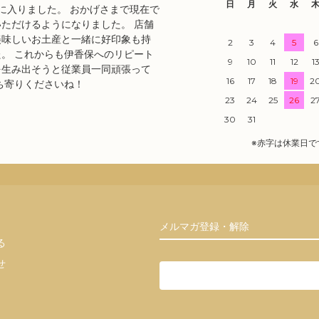
日
月
火
水
目に入りました。 おかげさまで現在で
ただけるようになりました。 店舗
美味しいお土産と一緒に好印象も持
2
3
4
5
6
。 これからも伊香保へのリピート
9
10
11
12
1
を生み出そうと従業員一同頑張って
16
17
18
19
2
ち寄りくださいね！
23
24
25
26
2
30
31
※赤字は休業日で
メルマガ登録・解除
る
せ