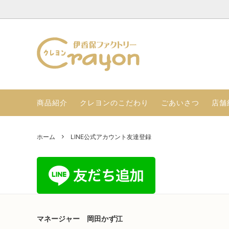
伊香保プリンのセット
店舗紹介（店舗情報 店舗限定品）
とろけ
ごあい
季節限定のギフトセット
ぷるぷ
商品紹介
クレヨンのこだわり
ごあいさつ
店舗
LINE公式アカウント友達登録
ホーム
LINE公式アカウント友達登録
マネージャー 岡田かず江