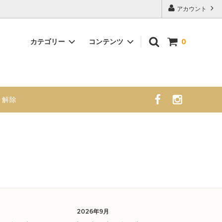
アカウント
カテゴリー
コンテンツ
0
ナチュラルシフォンケーキ （大）
商品紹介 販売スケジュール 栄養成
分・アレルギー表示
・解除
2026年9月