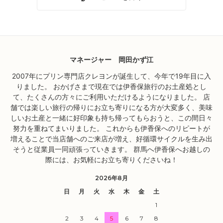
マネージャー 岡田かず江
2007年にプリン専門店クレヨンが誕生して、今年で19年目に入
りました。 おかげさまで現在では伊香保旅行のお土産処とし
て、たくさんの方々にご利用いただけるようになりました。 店
舗では楽しい旅行の帰りにお立ち寄りになる方が大変多く、美味
しいお土産と一緒に好印象も持ち帰ってもらおうと、この間日々
努力を重ねてまいりました。 これからも伊香保へのリピートが
増えることで当店舗へのご来店が増え、好循環サイクルを生み出
そうと従業員一同頑張っていきます。 群馬へ伊香保へお越しの
際には、お気軽にお立ち寄りくださいね！
2026年8月
日
月
火
水
木
金
土
1
2
3
4
5
6
7
8