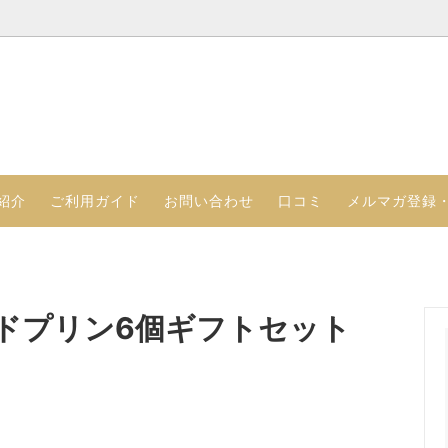
るプリンのセット
さつ（代表取締役 ）
アイスプリンのセット
クレヨンのこだわり
る食感のプリンセット
ジョッキプリン
紹介
ご利用ガイド
お問い合わせ
口コミ
メルマガ登録
ドプリン6個ギフトセット