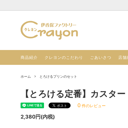
伊香保プリンのセット
店舗紹介（店舗情報 店舗限定品）
とろけ
ごあい
季節限定のギフトセット
ぷるぷ
商品紹介
クレヨンのこだわり
ごあいさつ
店舗
LINE公式アカウント友達登録
ホーム
とろけるプリンのセット
【とろける定番】カスター
0
件のレビュー
2,380円(内税)