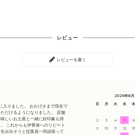
レビュー
レビューを書く
2026年8月
日
月
火
水
目に入りました。 おかげさまで現在で
ただけるようになりました。 店舗
美味しいお土産と一緒に好印象も持
2
3
4
5
6
。 これからも伊香保へのリピート
9
10
11
12
1
を生み出そうと従業員一同頑張って