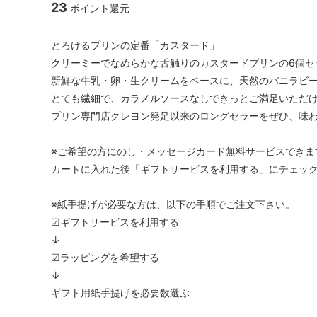
23
ポイント還元
とろけるプリンの定番「カスタード」
クリーミーでなめらかな舌触りのカスタードプリンの6個セ
新鮮な牛乳・卵・生クリームをベースに、天然のバニラビ
とても繊細で、カラメルソースなしできっとご満足いただ
プリン専門店クレヨン発足以来のロングセラーをぜひ、味
※ご希望の方にのし・メッセージカード無料サービスできま
カートに入れた後「ギフトサービスを利用する」にチェッ
※紙手提げが必要な方は、以下の手順でご注文下さい。
☑ギフトサービスを利用する
↓
☑ラッピングを希望する
↓
ギフト用紙手提げを必要数選ぶ