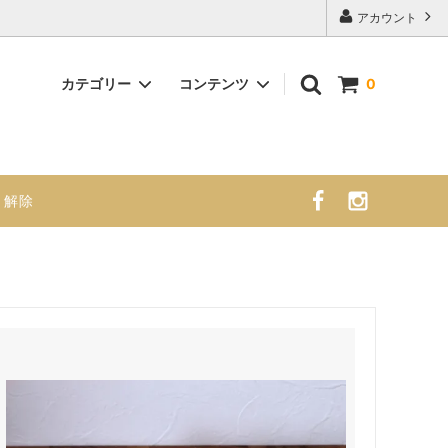
アカウント
カテゴリー
コンテンツ
0
ナチュラルシフォンケーキ （大）
商品紹介 販売スケジュール 栄養成
分・アレルギー表示
・解除