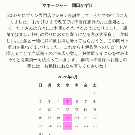
マネージャー 岡田かず江
2007年にプリン専門店クレヨンが誕生して、今年で19年目に入
りました。 おかげさまで現在では伊香保旅行のお土産処とし
て、たくさんの方々にご利用いただけるようになりました。 店
舗では楽しい旅行の帰りにお立ち寄りになる方が大変多く、美味
しいお土産と一緒に好印象も持ち帰ってもらおうと、この間日々
努力を重ねてまいりました。 これからも伊香保へのリピートが
増えることで当店舗へのご来店が増え、好循環サイクルを生み出
そうと従業員一同頑張っていきます。 群馬へ伊香保へお越しの
際には、お気軽にお立ち寄りくださいね！
2026年8月
日
月
火
水
木
金
土
1
2
3
4
5
6
7
8
9
10
11
12
13
14
15
16
17
18
19
20
21
22
23
24
25
26
27
28
29
30
31