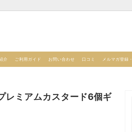
るプリンのセット
さつ（代表取締役 ）
アイスプリンのセット
クレヨンのこだわり
る食感のプリンセット
ジョッキプリン
紹介
ご利用ガイド
お問い合わせ
口コミ
メルマガ登録
プレミアムカスタード6個ギ