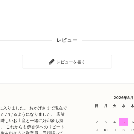
レビュー
レビューを書く
2026年8月
日
月
火
水
目に入りました。 おかげさまで現在で
ただけるようになりました。 店舗
美味しいお土産と一緒に好印象も持
2
3
4
5
6
。 これからも伊香保へのリピート
9
10
11
12
1
を生み出そうと従業員一同頑張って