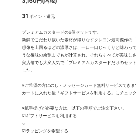
3,160円(内税)
31
ポイント還元
プレミアムカスタードの6個セットです。
新鮮でこだわり抜いた素材が織りなすクレヨン最高傑作の
想像を上回るほどの濃厚さは、一口一口じっくりと味わっ
うな後味の余韻までもが計算され、それらすべてが美味し
実店舗でも大変人気で「プレミアムカスタードだけのセッ
した。
※ご希望の方にのし・メッセージカード無料サービスできま
カートに入れた後「ギフトサービスを利用する」にチェッ
※紙手提げが必要な方は、以下の手順でご注文下さい。
☑ギフトサービスを利用する
↓
☑ラッピングを希望する