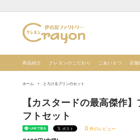
伊香保プリンのセット
店舗紹介（店舗情報 店舗限定品）
とろけ
ごあい
季節限定のギフトセット
ぷるぷ
商品紹介
クレヨンのこだわり
ごあいさつ
店舗
LINE公式アカウント友達登録
ホーム
とろけるプリンのセット
【カスタードの最高傑作】
フトセット
0
件のレビュー