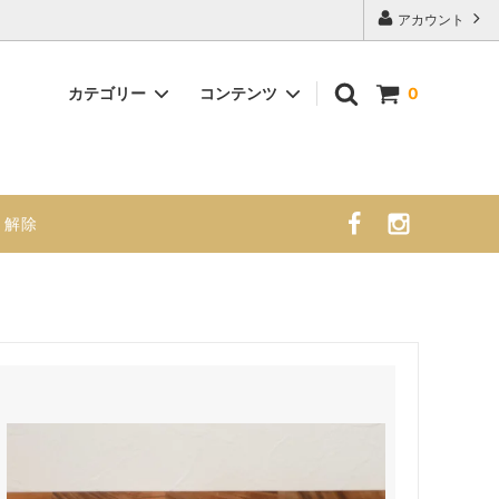
アカウント
カテゴリー
コンテンツ
0
ナチュラルシフォンケーキ （大）
商品紹介 販売スケジュール 栄養成
分・アレルギー表示
・解除