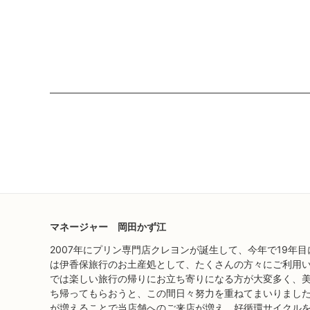
マネージャー 岡田かず江
2007年にプリン専門店クレヨンが誕生して、今年で19年
は伊香保旅行のお土産処として、たくさんの方々にご利用い
では楽しい旅行の帰りにお立ち寄りになる方が大変多く、
ち帰ってもらおうと、この間日々努力を重ねてまいりました
が増えることで当店舗へのご来店が増え、好循環サイクル